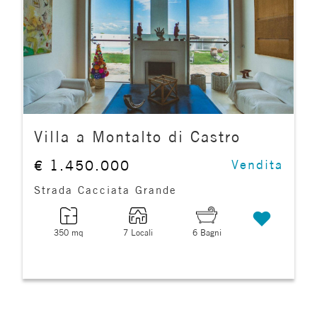
cercare
FRANCHISING
Viterbo
Montalto di Castro
Villa a Montalto di Castro
€ 1.450.000
Vendita
Strada Cacciata Grande
Tipologia
350 mq
7 Locali
6 Bagni
-
multiscelta
Qualsiasi