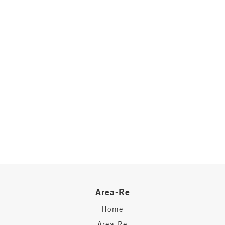
Locali
minimi
Qualsiasi
1
2
Area-Re
Home
3
Area-Re