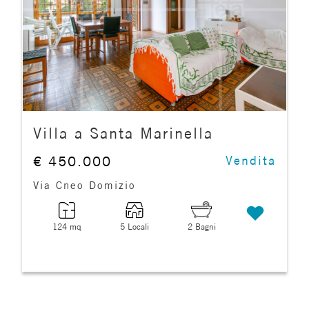
cercare
FRANCHISING
Roma
Santa Marinella
Villa a Santa Marinella
€ 450.000
Vendita
Via Cneo Domizio
Tipologia
124 mq
5 Locali
2 Bagni
-
multiscelta
Qualsiasi