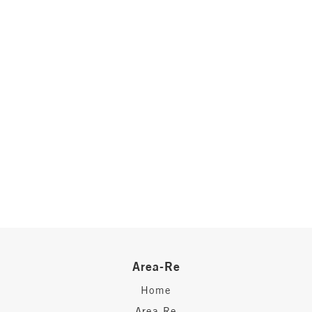
Locali
minimi
Qualsiasi
1
2
Area-Re
Home
3
Area-Re