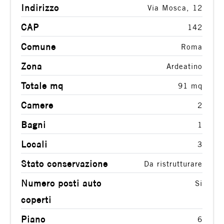
Indirizzo
Via Mosca, 12
2
CAP
142
3
Comune
Roma
Zona
Ardeatino
4
Totale mq
91 mq
5
Camere
2
Bagni
1
5+
Locali
3
Altre
Stato conservazione
Da ristrutturare
opzioni
Numero posti auto
Si
-
coperti
multiscelta
Piano
6