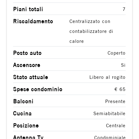
Giardino
Piani totali
7
Riscaldamento
Centralizzato con
Posto auto/Box
contabilizzatore di
Balcone/Terrazzo
calore
Posto auto
Coperto
Ascensore
Ascensore
Si
Stato attuale
Arredato
Libero al rogito
Spese condominio
€ 65
Nuova costruzione
Balconi
Presente
Lusso
Cucina
Semiabitabile
Posizione
Centrale
Antenna Tv
Condominiale