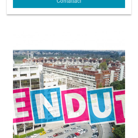
Contattaci
4
5
5+
Bagni
minimi
Qualsiasi
1
2