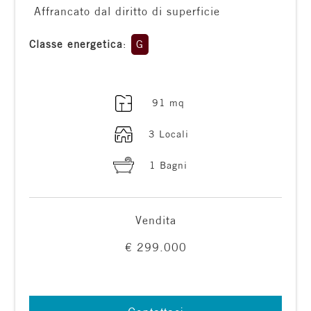
️ Affrancato dal diritto di superficie
Classe energetica
:
G
91 mq
Locali
minimi
3 Locali
1 Bagni
Qualsiasi
1
Vendita
€ 299.000
2
3