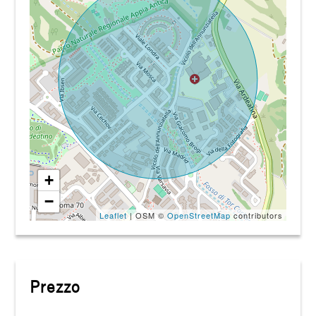
+
−
Leaflet
| OSM ©
OpenStreetMap
contributors
Prezzo