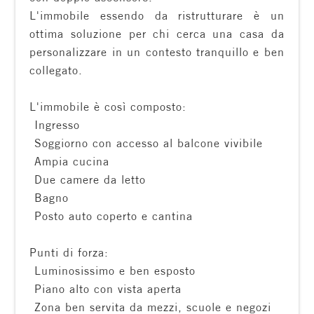
L'immobile essendo da ristrutturare è un
Residenziali
ottima soluzione per chi cerca una casa da
personalizzare in un contesto tranquillo e ben
Commerciali
collegato.
Terreni
L'immobile è così composto:
 Ingresso
 Soggiorno con accesso al balcone vivibile
Prezzo
 Ampia cucina
 Due camere da letto
 Bagno
 Posto auto coperto e cantina
Punti di forza:
️ Luminosissimo e ben esposto
Totale
️ Piano alto con vista aperta
mq
️ Zona ben servita da mezzi, scuole e negozi