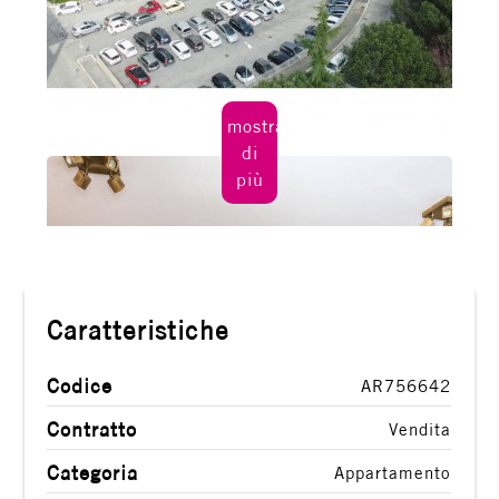
3
4
mostra
di
5
più
5+
Camere
Caratteristiche
minime
Codice
AR756642
Qualsiasi
Contratto
Vendita
1
Categoria
Appartamento