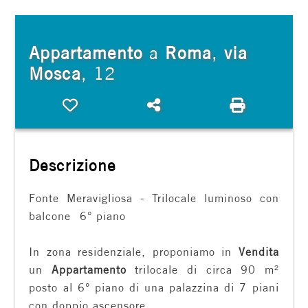
cercare
FRANCHISING
Provincia
Appartamento
a
Roma
,
via
Mosca
, 12
Comune
Preferiti: Cod. AR756642
Condividi
Stampa: C
Descrizione
Fonte Meravigliosa - Trilocale luminoso con
Tipologia
balcone  6° piano
-
multiscelta
In zona residenziale, proponiamo in
Vendita
un
Appartamento
trilocale di circa 90 m²
Qualsiasi
posto al 6° piano di una palazzina di 7 piani
con doppio ascensore.