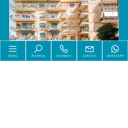
MENU
RICERCA
CHIAMACI
SCRIVICI
WHATSAPP
Appartamento a Roma
€ 372.000
Vendita
Piazzale Vittorio Poggi
106 mq
3 Locali
1 Bagni