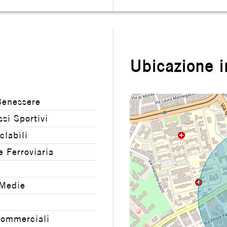
Ubicazione 
Benessere
si Sportivi
clabili
e Ferroviaria
 Medie
commerciali