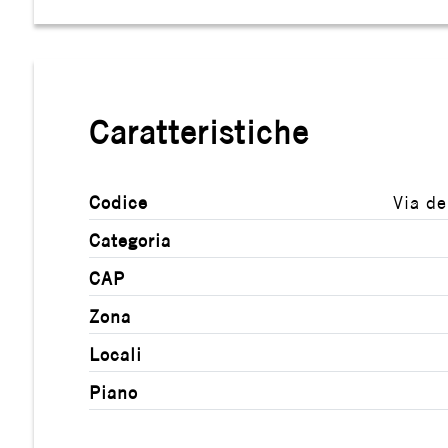
Caratteristiche
Locali
minimi
Codice
Via de
Qualsiasi
Categoria
CAP
1
Zona
2
Locali
Piano
3