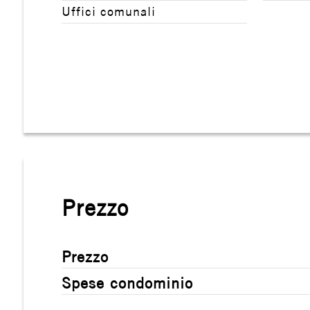
Uffici comunali
4
5
5+
Camere
minime
Prezzo
Qualsiasi
Prezzo
1
Spese condominio
2