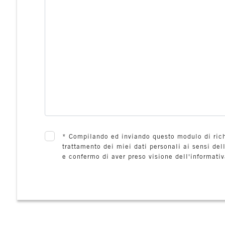
Posto auto/Box
Balcone/Terrazzo
Ascensore
Arredato
*
Compilando ed inviando questo modulo di richi
Nuova costruzione
trattamento dei miei dati personali ai sensi del
e confermo di aver preso visione dell'informativ
Lusso