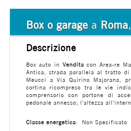
Commerciali
Box o garage
a
Roma
Terreni
Descrizione
Prezzo
Box auto in
Vendita
con Area-re Mar
Antica, strada parallela al tratto 
Meucci a Via Quirino Majorana, pro
cortina ricompreso tra le vie indi
comprensorio con portone di acce
pedonale annesso; l'altezza all'inte
Totale
mq
Classe energetica
:
Non Specificato