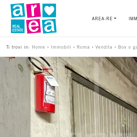
Codice
AREA-RE
AREA-RE
IMM
IMMOBILI
Contratto
›
›
›
›
Ti trovi in:
Home
Immobili
Roma
Vendita
Box o g
VENDI
Qualsiasi
UNA
PROPRIETÀ
Vendita
LAVORA
Affitto
CON
Scegli
NOI
dove