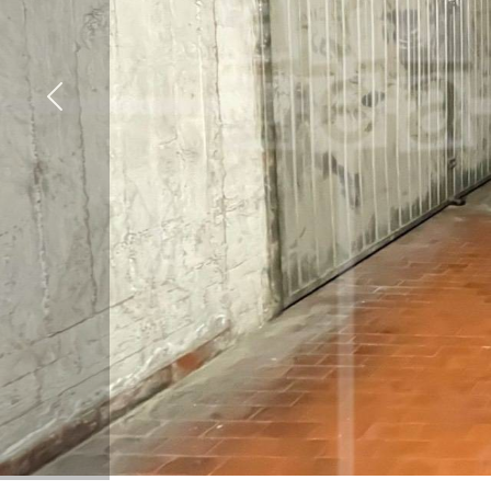
cercare
FRANCHISING
Provincia
Comune
Tipologia
-
multiscelta
Qualsiasi
Residenziali