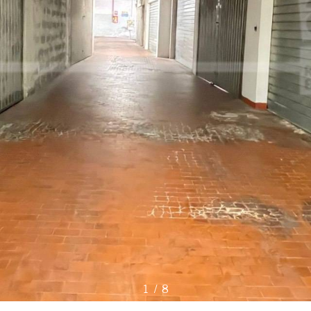
1
/
8