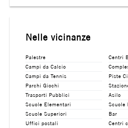
4
5
5+
Nelle vicinanze
Bagni
Palestre
Centri 
minimi
Campi da Calcio
Comples
Campi da Tennis
Piste Ci
Qualsiasi
Parchi Giochi
Stazion
1
Trasporti Pubblici
Asilo
Scuole Elementari
Scuole
2
Scuole Superiori
Bar
Uffici postali
Centri 
3