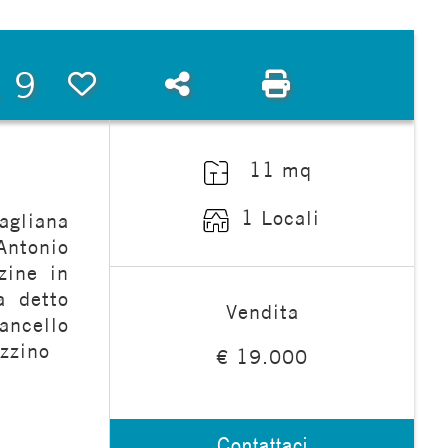
, 9
Preferiti: Cod. Via della Magliana Antica, 9
Condividi
Stampa: Cod. Via de
11 mq
1 Locali
agliana
Antonio
zine in
a detto
Vendita
ancello
azzino
€ 19.000
Contattaci