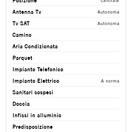
Posizione
Centrale
2
Antenna Tv
Autonoma
Tv SAT
Autonoma
3
Camino
4
Aria Condizionata
Parquet
5
Impianto Telefonico
5+
Impianto Elettrico
A norma
Sanitari sospesi
Altre
Doccia
opzioni
-
Infissi in alluminio
multiscelta
Predisposizione