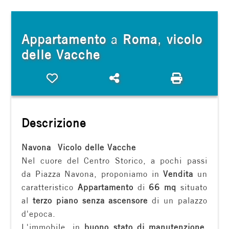
cercare
FRANCHISING
Provincia
Appartamento
a
Roma
,
vicolo
delle Vacche
Comune
Preferiti: Cod. rif. 1298
Condividi
Stampa: Co
Descrizione
Navona  Vicolo delle Vacche
Tipologia
Nel cuore del Centro Storico, a pochi passi
-
da Piazza Navona, proponiamo in
Vendita
un
multiscelta
caratteristico
Appartamento
di
66 mq
situato
al
terzo piano senza ascensore
di un palazzo
Qualsiasi
d'epoca.
L'immobile, in
buono stato di manutenzione
,