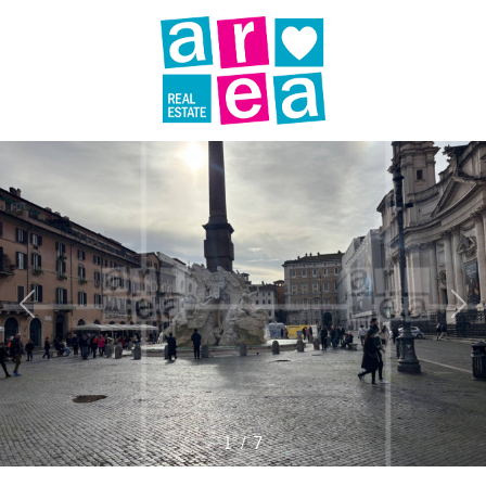
Codice
AREA-RE
IMMOBILI
Contratto
VENDI
Qualsiasi
UNA
PROPRIETÀ
Vendita
LAVORA
Affitto
CON
Scegli
NOI
1
/
7
dove