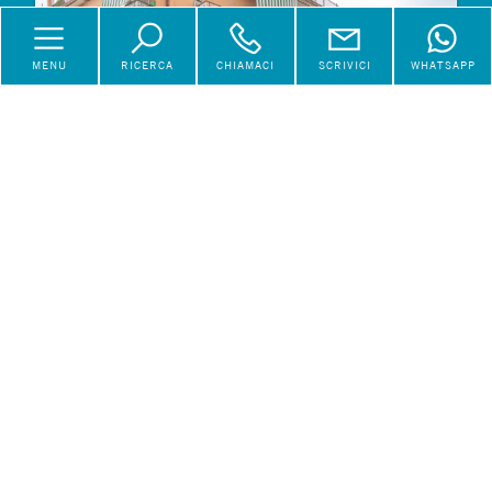
MENU
RICERCA
CHIAMACI
SCRIVICI
WHATSAPP
Appartamento a Roma
€ 178.000
Vendita
Via Trofarello
67 mq
2 Locali
1 Bagni