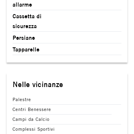
allarme
Giardino
Cassetta di
Posto auto/Box
sicurezza
Persiane
Balcone/Terrazzo
Tapparelle
Ascensore
Arredato
Nelle vicinanze
Nuova costruzione
Palestre
Lusso
Centri Benessere
Campi da Calcio
Complessi Sportivi