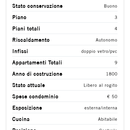
Stato conservazione
Buono
3
Piano
3
4
Piani totali
4
Riscaldamento
Autonomo
5
Infissi
doppio vetro/pvc
5+
Appartamenti Totali
9
Anno di costruzione
1800
Camere
Stato attuale
Libero al rogito
minime
Spese condominio
€ 50
Qualsiasi
Esposizione
esterna/interna
Cucina
Abitabile
1