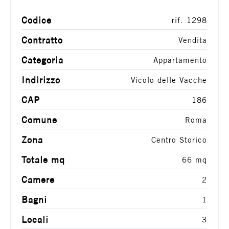
4
Codice
rif. 1298
Contratto
Vendita
5
Categoria
Appartamento
5+
Indirizzo
Vicolo delle Vacche
CAP
186
Bagni
Comune
Roma
minimi
Zona
Centro Storico
Qualsiasi
Totale mq
66 mq
Camere
2
1
Bagni
1
2
Locali
3