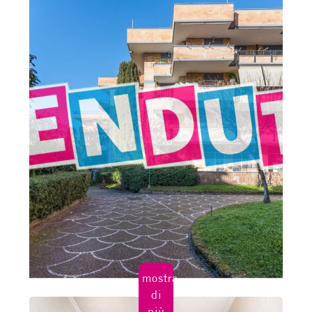
3
4
5
5+
Camere
minime
Qualsiasi
mostra
1
di
più