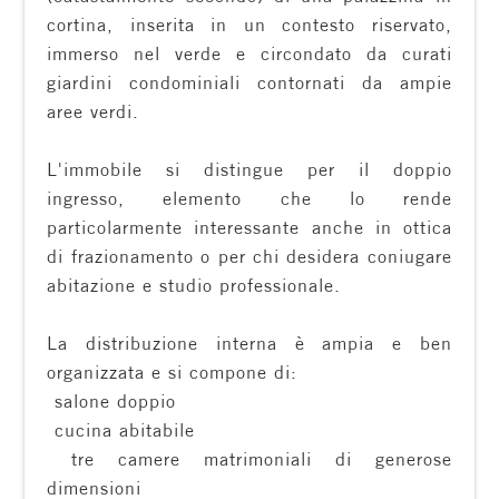
cortina, inserita in un contesto riservato,
Residenziali
immerso nel verde e circondato da curati
giardini condominiali contornati da ampie
Commerciali
aree verdi.
Terreni
L'immobile si distingue per il doppio
ingresso, elemento che lo rende
particolarmente interessante anche in ottica
Prezzo
di frazionamento o per chi desidera coniugare
abitazione e studio professionale.
La distribuzione interna è ampia e ben
organizzata e si compone di:
 salone doppio
 cucina abitabile
Totale
 tre camere matrimoniali di generose
mq
dimensioni