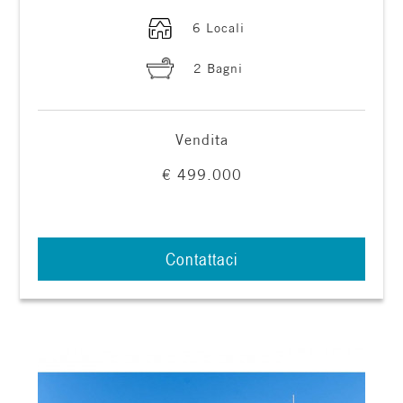
6 Locali
4
2 Bagni
5
5+
Vendita
€ 499.000
Bagni
minimi
Contattaci
Qualsiasi
1
2