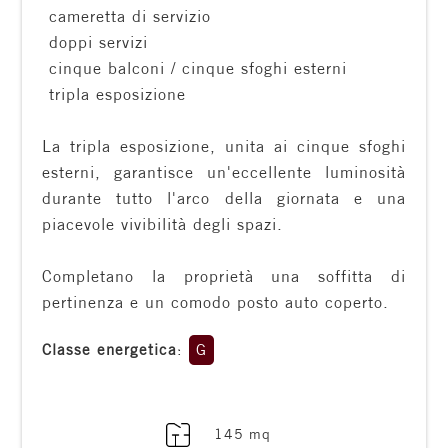
 cameretta di servizio
 doppi servizi
 cinque balconi / cinque sfoghi esterni
 tripla esposizione
La tripla esposizione, unita ai cinque sfoghi
Locali
esterni, garantisce un'eccellente luminosità
minimi
durante tutto l'arco della giornata e una
piacevole vivibilità degli spazi.
Qualsiasi
Completano la proprietà una soffitta di
pertinenza e un comodo posto auto coperto.
1
Classe energetica
:
G
2
3
145 mq