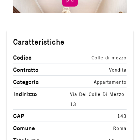
2
3
Caratteristiche
4
Codice
Colle di mezzo
5
Contratto
Vendita
5+
Categoria
Appartamento
Indirizzo
Via Del Colle Di Mezzo,
Altre
13
opzioni
CAP
143
-
multiscelta
Comune
Roma