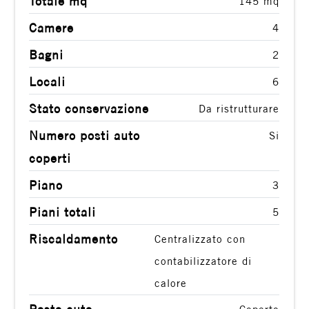
Totale mq
145 mq
Giardino
Camere
4
Posto auto/Box
Bagni
2
Locali
6
Balcone/Terrazzo
Stato conservazione
Da ristrutturare
Ascensore
Numero posti auto
Si
coperti
Arredato
Piano
3
Nuova costruzione
Piani totali
5
Riscaldamento
Centralizzato con
Lusso
contabilizzatore di
calore