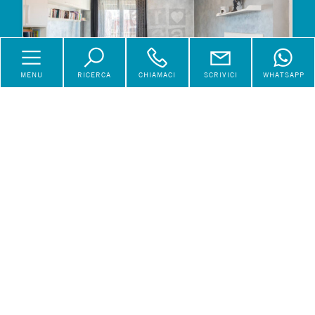
MENU
RICERCA
CHIAMACI
SCRIVICI
WHATSAPP
Appartamento a Roma
€ 335.000
Vendita
Via Giovanni Battista Licata
63 mq
2 Locali
1 Bagni