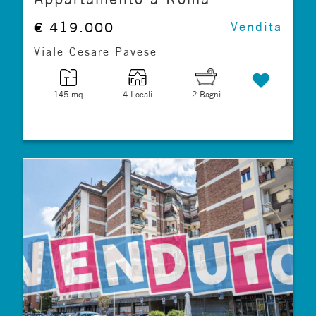
€ 419.000
Vendita
Viale Cesare Pavese
145 mq
4 Locali
2 Bagni