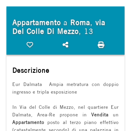
cercare
FRANCHISING
Provincia
Appartamento
a
Roma
,
via
Del Colle Di Mezzo
, 13
Comune
Preferiti: Cod. Colle di mezzo
Condividi
Stampa: Co
Descrizione
Eur Dalmata  Ampia metratura con doppio
Tipologia
ingresso e tripla esposizione
-
multiscelta
In Via del Colle di Mezzo, nel quartiere Eur
Dalmata, Area-Re propone in
Vendita
un
Qualsiasi
Appartamento
posto al terzo piano effettivo
(catastalmente secondo) di una palazzina in