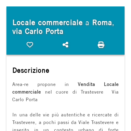
cercare
FRANCHISING
Provincia
Locale commerciale
a
Roma
,
via Carlo Porta
Comune
Preferiti: Cod. carlo porta c/1
Condividi
Stampa: Cod
Descrizione
Area-re propone in
Vendita
Locale
Tipologia
commerciale
nel cuore di Trastevere  Via
-
Carlo Porta
multiscelta
In una delle vie più autentiche e ricercate di
Qualsiasi
Trastevere, a pochi passi da Viale Trastevere e
inserito in un contesto urbano di forte