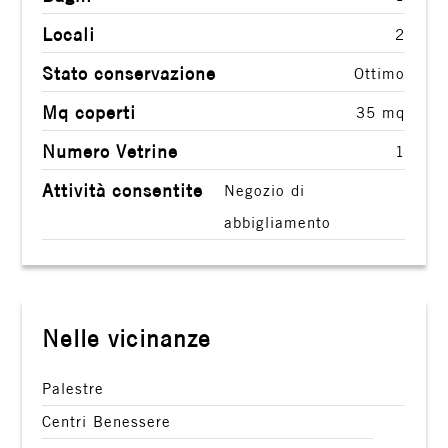
Giardino
Locali
2
Stato conservazione
Posto auto/Box
Ottimo
Mq coperti
35 mq
Balcone/Terrazzo
Numero Vetrine
1
Attività consentite
Ascensore
Negozio di
abbigliamento
Arredato
Nuova costruzione
Nelle vicinanze
Lusso
Palestre
Centri Benessere