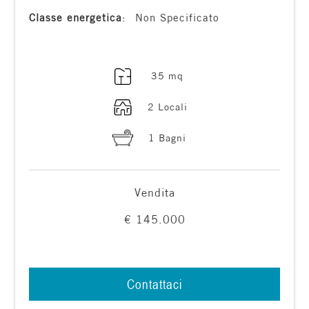
Classe energetica
:
Non Specificato
3
4
35 mq
5
2 Locali
1 Bagni
5+
Camere
Vendita
minime
€ 145.000
Qualsiasi
Contattaci
1