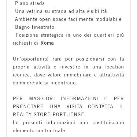
 Piano strada
4
 Una vetrina su strada ad alta visibilità
 Ambiente open space facilmente modulabile
 Bagno finestrato
5
 Posizione strategica in uno dei quartieri più
richiesti di
Roma
5+
Un'opportunità rara per posizionarsi con la
propria attività o investire in una location
Bagni
iconica, dove valore immobiliare e attrattività
minimi
commerciale si incontrano.
Qualsiasi
PER MAGGIORI INFORMAZIONI O PER
PRENOTARE UNA VISITA CONTATTA IL
1
REALTY STORE PORTUENSE
Le presenti informazioni non costituiscono
2
elemento contrattuale