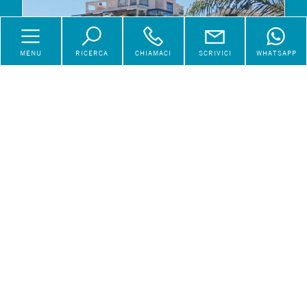
MENU
RICERCA
CHIAMACI
SCRIVICI
WHATSAPP
Appartamento a Roma
€ 519.000
Vendita
Via Giorgio Vigolo
119 mq
3 Locali
1 Bagni