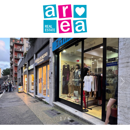
Codice
AREA-RE
IMMOBILI
Contratto
VENDI
Qualsiasi
UNA
PROPRIETÀ
Vendita
LAVORA
Affitto
CON
Scegli
NOI
1
/
6
dove