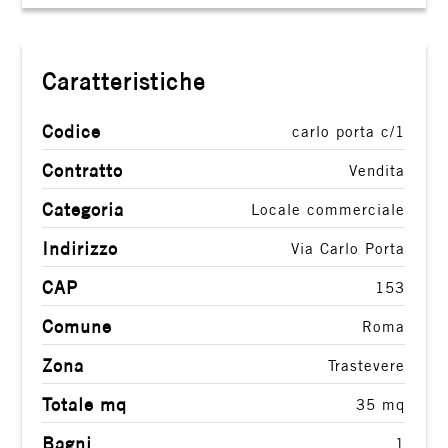
2
Caratteristiche
3
Codice
carlo porta c/1
4
Contratto
Vendita
5
Categoria
Locale commerciale
Indirizzo
Via Carlo Porta
5+
CAP
153
Comune
Altre
Roma
opzioni
Zona
Trastevere
-
Totale mq
35 mq
multiscelta
Bagni
1