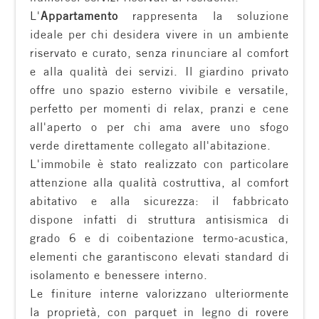
L'
Appartamento
rappresenta la soluzione
Residenziali
ideale per chi desidera vivere in un ambiente
riservato e curato, senza rinunciare al comfort
Commerciali
e alla qualità dei servizi. Il giardino privato
offre uno spazio esterno vivibile e versatile,
Terreni
perfetto per momenti di relax, pranzi e cene
all'aperto o per chi ama avere uno sfogo
verde direttamente collegato all'abitazione.
Prezzo
L'immobile è stato realizzato con particolare
attenzione alla qualità costruttiva, al comfort
abitativo e alla sicurezza: il fabbricato
dispone infatti di struttura antisismica di
grado 6 e di coibentazione termo-acustica,
elementi che garantiscono elevati standard di
isolamento e benessere interno.
Totale
Le finiture interne valorizzano ulteriormente
mq
la proprietà, con parquet in legno di rovere