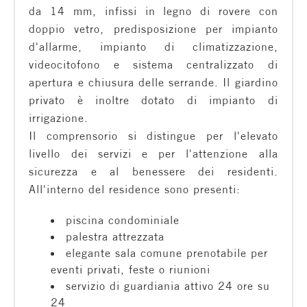
da 14 mm, infissi in legno di rovere con
doppio vetro, predisposizione per impianto
d'allarme, impianto di climatizzazione,
videocitofono e sistema centralizzato di
apertura e chiusura delle serrande. Il giardino
privato è inoltre dotato di impianto di
Locali
irrigazione.
minimi
Il comprensorio si distingue per l'elevato
livello dei servizi e per l'attenzione alla
sicurezza e al benessere dei residenti.
Qualsiasi
All'interno del residence sono presenti:
1
piscina condominiale
palestra attrezzata
2
elegante sala comune prenotabile per
eventi privati, feste o riunioni
servizio di guardiania attivo 24 ore su
3
24