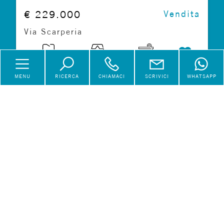
€ 229.000
Vendita
Via Scarperia
76 mq
3 Locali
1 Bagni
MENU
RICERCA
CHIAMACI
SCRIVICI
WHATSAPP