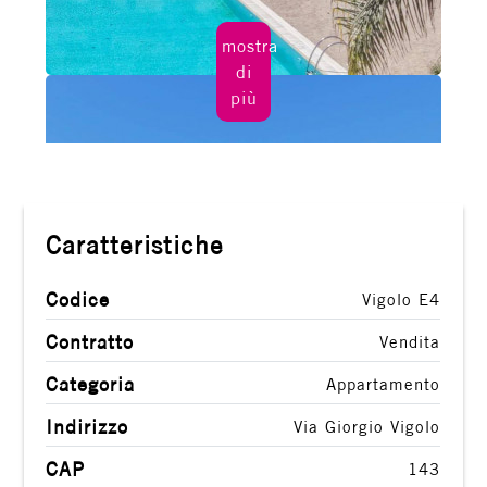
Giardino
mostra
di
Posto auto/Box
più
Balcone/Terrazzo
Ascensore
Caratteristiche
Arredato
Codice
Vigolo E4
Nuova costruzione
Contratto
Vendita
Categoria
Appartamento
Lusso
Indirizzo
Via Giorgio Vigolo
CAP
143