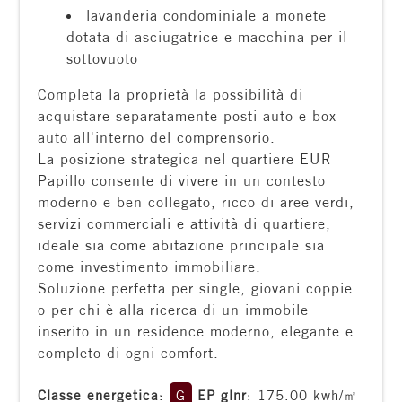
lavanderia condominiale a monete
4
dotata di asciugatrice e macchina per il
sottovuoto
5
Completa la proprietà la possibilità di
acquistare separatamente posti auto e box
5+
auto all'interno del comprensorio.
La posizione strategica nel quartiere EUR
Papillo consente di vivere in un contesto
Bagni
moderno e ben collegato, ricco di aree verdi,
minimi
servizi commerciali e attività di quartiere,
ideale sia come abitazione principale sia
come investimento immobiliare.
Qualsiasi
Soluzione perfetta per single, giovani coppie
o per chi è alla ricerca di un immobile
1
inserito in un residence moderno, elegante e
completo di ogni comfort.
2
Classe energetica
:
G
EP glnr
: 175.00 kwh/㎡