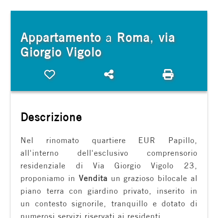
cercare
FRANCHISING
Provincia
Appartamento
a
Roma
,
via
Giorgio Vigolo
Comune
Preferiti: Cod. Vigolo E4
Condividi
Stampa: Co
Descrizione
Nel rinomato quartiere EUR Papillo,
Tipologia
all'interno dell'esclusivo comprensorio
-
residenziale di Via Giorgio Vigolo 23,
multiscelta
proponiamo in
Vendita
un grazioso bilocale al
piano terra con giardino privato, inserito in
Qualsiasi
un contesto signorile, tranquillo e dotato di
numerosi servizi riservati ai residenti.