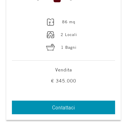
3
86 mq
4
2 Locali
5
1 Bagni
5+
Vendita
Camere
€ 345.000
minime
Qualsiasi
Contattaci
1